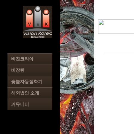
비젼코리아
회사소개
비장탄
인사말
비장탄 판매
숯불자동점화기
오시는길
비장탄 소개
숯불자동점화기 판매
해외법인 소개
비장탄 사용업소
숯불자동점화기 설치업소
라오스법인 소개
커뮤니티
러시아법인 소개
온라인 문의
공지사항